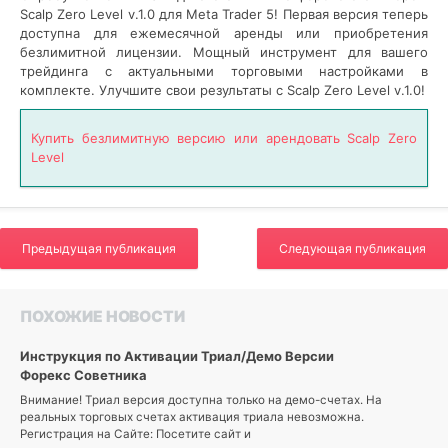
Scalp Zero Level v.1.0 для Meta Trader 5! Первая версия теперь
0
доступна для ежемесячной аренды или приобретения
безлимитной лицензии. Мощный инструмент для вашего
форекс
трейдинга с актуальными торговыми настройками в
скальпер
,
комплекте. Улучшите свои результаты с Scalp Zero Level v.1.0!
Scalp
Zero
Level
,
Купить безлимитную версию или арендовать Scalp Zero
Meta
Level
Trader
5
,
версия
1.0
,
аренда
,
Предыдущая публикация
Следующая публикация
безлимитная
лицензия
,
торговые
ПОХОЖИЕ НОВОСТИ
настройки
Инструкция по Активации Триал/Демо Версии
Форекс Советника
Внимание! Триал версия доступна только на демо-счетах. На
реальных торговых счетах активация триала невозможна.
Регистрация на Сайте: Посетите сайт и