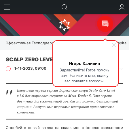
ИСКАТЬ
ВОЙТИ
Эффективная Техподдержка для Форекс Роботов | Kalinka Capital
SCALP ZERO LEVEL V.1.0
Игорь Калинин
1-11-2023, 09:00
Здравствуйте! Готов помочь
вам. Напишите мне, если у
вас появятся вопросы.
Выпущена первая версия форекс скальпера Scalp Zero Level
v.1.0 для торгового терминала
Meta Trader 5
. Эта версия
История
доступна для ежемесячной аренды или покупки безлимитной
обновлений
лицензии. Актуальные торговые настройки прилагаются в
комплекте.
Igor
Kalinin
8
Опробуйте новый взгляд на скальпинг с форекс скальпером