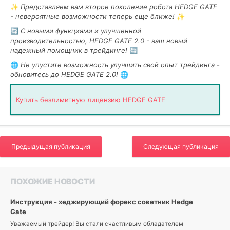
✨
Представляем вам второе поколение робота HEDGE GATE
0
- невероятные возможности теперь еще ближе!
✨
HEDGE
🔄
С новыми функциями и улучшенной
GATE
производительностью, HEDGE GATE 2.0 - ваш новый
2.0
,
надежный помощник в трейдинге!
🔄
второе
🌐
Не упустите возможность улучшить свой опыт трейдинга -
поколение
,
обновитесь до HEDGE GATE 2.0!
🌐
робот
,
трейдинг
,
форекс
,
Купить безлимитную лицензию HEDGE GATE
10
декабря
2015
Предыдущая публикация
Следующая публикация
ПОХОЖИЕ НОВОСТИ
Инструкция - хеджирующий форекс советник Hedge
Gate
Уважаемый трейдер! Вы стали счастливым обладателем