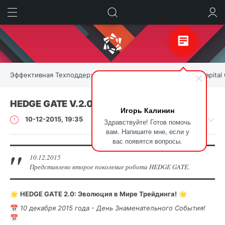
ИСКАТЬ
ВОЙТИ
Эффективная Техподдержка для Форекс Роботов | Kalinka Capital
HEDGE GATE V.2.0
Игорь Калинин
10-12-2015, 19:35
Здравствуйте! Готов помочь
вам. Напишите мне, если у
вас появятся вопросы.
10.12.2015
Представлено второе поколение робота HEDGE GATE.
История
обновлений
🌟
HEDGE GATE 2.0: Эволюция в Мире Трейдинга!
🌟
Igor
Kalinin
📅
10 декабря 2015 года - День Знаменательного События!
📅
2